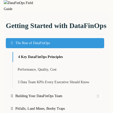
Skip
DataFinOps
to
content
Field Guide
Getting Started with DataFinOps
The Rise of DataFinOps
4 Key DataFinOps Principles
Performance, Quality, Cost
3 Data Team KPIs Every Executive Should Know
Building Your DataFinOps Team
Pitfalls, Land Mines, Booby Traps